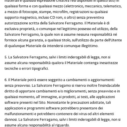
materiali e qualsiasi espressione creativa resi disponibili in questo sito) in
qualsiasi forma e con qualsiasi mezzo (elettronico, meccanico, telematico,
a mezzo di fotocopie, stampe, microfilm, registrazioni su qualsiasi
supporto magnetico, incluso CD rom, o altro) senza preventiva
autorizzazione scritta della Salvatore Ferragamo. Il Materiale è di
esclusiva proprietà, o comunque nel legittimo possesso ed utilizzo, della
Salvatore Ferragamo, la quale non si assume nessuna responsabilità né
fornisce alcuna garanzia, a qualsiasi titolo, sull’utilizzo da parte dell’Utente
di qualunque Materiale da intendersi comunque illegittimo.
5. La Salvatore Ferragamo, salvi i limiti inderogabili di legge, non si
assume alcuna responsabilità qualora il Materiale contenga inesattezze
tecniche o errori tipografici.
6. Il Materiale potrà essere soggetto a cambiamenti o aggiornamenti
senza preavviso. La Salvatore Ferragamo si riserva inoltre l’insindacabile
diritto di apportare cambiamenti e/o miglioramenti, senza preavviso e in
qualsiasi momento, all’ immagine, ai prodotti, ai testi, alle applicazioni
software presenti nel Sito. Nonostante le precauzioni adottate, tali
applicazioni e programmi software potrebbero presentare dei
malfunzionamenti e potrebbero contenere dei virus od altri elementi
dannosi. La Salvatore Ferragamo, salvi i limiti inderogabili di legge, non si
assume alcuna responsabilità al riguardo.