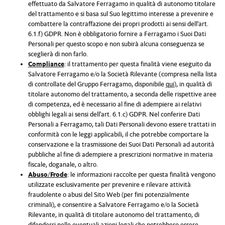
effettuato da Salvatore Ferragamo in qualità di autonomo titolare
del trattamento e si basa sul Suo legittimo interesse a prevenire e
combattere la contraffazione dei propri prodotti ai sensi dell'art.
6.1.f) GDPR. Non è obbligatorio fornire a Ferragamo i Suoi Dati
Personali per questo scopo e non subirà alcuna conseguenza se
sceglierà di non farlo.
Compliance
: il trattamento per questa finalità viene eseguito da
Salvatore Ferragamo e/o la Società Rilevante (compresa nella lista
di controllate del Gruppo Ferragamo, disponibile
qui
), in qualità di
titolare autonomo del trattamento, a seconda delle rispettive aree
di competenza, ed è necessario al fine di adempiere ai relativi
obblighi legali ai sensi dell'art. 6.1.c) GDPR. Nel conferire Dati
Personali a Ferragamo, tali Dati Personali devono essere trattati in
conformità con le leggi applicabili, il che potrebbe comportare la
conservazione e la trasmissione dei Suoi Dati Personali ad autorità
pubbliche al fine di adempiere a prescrizioni normative in materia
fiscale, doganale, o altro.
Abuso/Frode
: le informazioni raccolte per questa finalità vengono
utilizzate esclusivamente per prevenire e rilevare attività
fraudolente o abusi del Sito Web (per fini potenzialmente
criminali), e consentire a Salvatore Ferragamo e/o la Società
Rilevante, in qualità di titolare autonomo del trattamento, di
difendersi nelle eventuali azioni legali che potrebbero essere