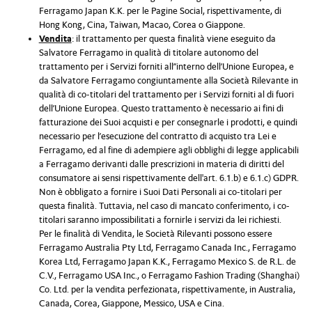
Ferragamo Japan K.K. per le Pagine Social, rispettivamente, di
Hong Kong, Cina, Taiwan, Macao, Corea o Giappone.
Vendita
: il trattamento per questa finalità viene eseguito da
Salvatore Ferragamo in qualità di titolare autonomo del
trattamento per i Servizi forniti all’’interno dell’Unione Europea, e
da Salvatore Ferragamo congiuntamente alla Società Rilevante in
qualità di co-titolari del trattamento per i Servizi forniti al di fuori
dell’Unione Europea. Questo trattamento è necessario ai fini di
fatturazione dei Suoi acquisti e per consegnarle i prodotti, e quindi
necessario per l’esecuzione del contratto di acquisto tra Lei e
Ferragamo, ed al fine di adempiere agli obblighi di legge applicabili
a Ferragamo derivanti dalle prescrizioni in materia di diritti del
consumatore ai sensi rispettivamente dell'art. 6.1.b) e 6.1.c) GDPR.
Non è obbligato a fornire i Suoi Dati Personali ai co-titolari per
questa finalità. Tuttavia, nel caso di mancato conferimento, i co-
titolari saranno impossibilitati a fornirle i servizi da lei richiesti.
Per le finalità di Vendita, le Società Rilevanti possono essere
Ferragamo Australia Pty Ltd, Ferragamo Canada Inc., Ferragamo
Korea Ltd, Ferragamo Japan K.K., Ferragamo Mexico S. de R.L. de
C.V., Ferragamo USA Inc., o Ferragamo Fashion Trading (Shanghai)
Co. Ltd. per la vendita perfezionata, rispettivamente, in Australia,
Canada, Corea, Giappone, Messico, USA e Cina.