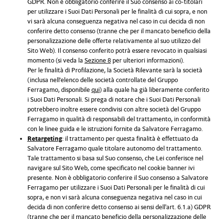
GDPR. Non è obbligatorio conferire il Suo consenso ai co-titolari
per utilizzare i Suoi Dati Personali per le finalità di cui sopra, e non
vi sarà alcuna conseguenza negativa nel caso in cui decida di non
conferire detto consenso (tranne che per il mancato beneficio della
personalizzazione delle offerte relativamente al suo utilizzo del
Sito Web). Il consenso conferito potrà essere revocato in qualsiasi
momento (si veda la
Sezione 8
per ulteriori informazioni).
Per le finalità di Profilazione, la Società Rilevante sarà la società
(inclusa nell’elenco delle società controllate del Gruppo
Ferragamo, disponibile
qui
) alla quale ha già liberamente conferito
i Suoi Dati Personali. Si prega di notare che i Suoi Dati Personali
potrebbero inoltre essere condivisi con altre società del Gruppo
Ferragamo in qualità di responsabili del trattamento, in conformità
con le linee guida e le istruzioni fornite da Salvatore Ferragamo.
Retargeting
: il trattamento per questa finalità è effettuato da
Salvatore Ferragamo quale titolare autonomo del trattamento.
Tale trattamento si basa sul Suo consenso, che Lei conferisce nel
navigare sul Sito Web, come specificato nel cookie banner ivi
presente. Non è obbligatorio conferire il Suo consenso a Salvatore
Ferragamo per utilizzare i Suoi Dati Personali per le finalità di cui
sopra, e non vi sarà alcuna conseguenza negativa nel caso in cui
decida di non conferire detto consenso ai sensi dell'art. 6.1.a) GDPR
(tranne che per il mancato beneficio della personalizzazione delle