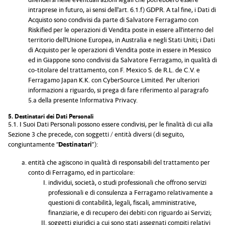
intraprese in futuro, ai sensi dell'art. 6.1.f) GDPR. A tal fine, i Dati di
Acquisto sono condivisi da parte di Salvatore Ferragamo con
Riskified per le operazioni di Vendita poste in essere all’interno del
territorio dell’Unione Europea, in Australia e negli Stati Uniti; i Dati
di Acquisto per le operazioni di Vendita poste in essere in Messico
ed in Giappone sono condivisi da Salvatore Ferragamo, in qualità di
co-titolare del trattamento, con F. Mexico S. de R.L. de C.V. e
Ferragamo Japan K.K. con CyberSource Limited. Per ulteriori
informazioni a riguardo, si prega di fare riferimento al paragrafo
5.a della presente Informativa Privacy.
5. Destinatari dei Dati Personali
5.1. I Suoi Dati Personali possono essere condivisi, per le finalità di cui alla
Sezione 3 che precede, con soggetti / entità diversi (di seguito,
congiuntamente “
Destinatari
”):
entità che agiscono in qualità di responsabili del trattamento per
conto di Ferragamo, ed in particolare:
individui, società, o studi professionali che offrono servizi
professionali e di consulenza a Ferragamo relativamente a
questioni di contabilità, legali, fiscali, amministrative,
finanziarie, e di recupero dei debiti con riguardo ai Servizi;
soggetti giuridici a cui sono stati assegnati compiti relativi