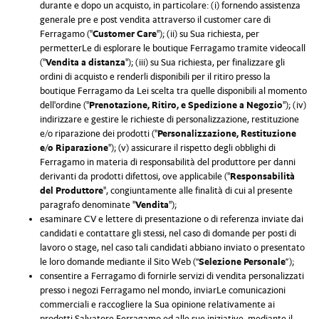
durante e dopo un acquisto, in particolare: (i) fornendo assistenza
generale pre e post vendita attraverso il customer care di
Ferragamo ("
Customer Care
"); (ii) su Sua richiesta, per
permetterLe di esplorare le boutique Ferragamo tramite videocall
("
Vendita a distanza
"); (iii) su Sua richiesta, per finalizzare gli
ordini di acquisto e renderli disponibili per il ritiro presso la
boutique Ferragamo da Lei scelta tra quelle disponibili al momento
dell'ordine ("
Prenotazione, Ritiro, e Spedizione a Negozio
"); (iv)
indirizzare e gestire le richieste di personalizzazione, restituzione
e/o riparazione dei prodotti ("
Personalizzazione, Restituzione
e/o Riparazione
"); (v) assicurare il rispetto degli obblighi di
Ferragamo in materia di responsabilità del produttore per danni
derivanti da prodotti difettosi, ove applicabile ("
Responsabilità
del Produttore
", congiuntamente alle finalità di cui al presente
paragrafo denominate "
Vendita
");
esaminare CV e lettere di presentazione o di referenza inviate dai
candidati e contattare gli stessi, nel caso di domande per posti di
lavoro o stage, nel caso tali candidati abbiano inviato o presentato
le loro domande mediante il Sito Web (“
Selezione Personale
”);
consentire a Ferragamo di fornirle servizi di vendita personalizzati
presso i negozi Ferragamo nel mondo, inviarLe comunicazioni
commerciali e raccogliere la Sua opinione relativamente ai
prodotti Salvatore Ferragamo ed alle sue iniziative, mediante il