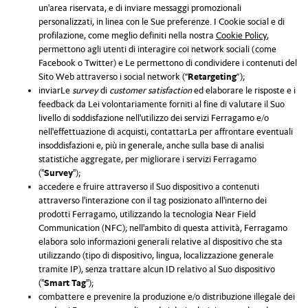
un'area riservata, e di inviare messaggi promozionali
personalizzati, in linea con le Sue preferenze. I Cookie social e di
profilazione, come meglio definiti nella nostra
Cookie Policy
,
permettono agli utenti di interagire coi network sociali (come
Facebook o Twitter) e Le permettono di condividere i contenuti del
Sito Web attraverso i social network (“
Retargeting
”);
inviarLe
survey
di
customer satisfaction
ed elaborare le risposte e i
feedback da Lei volontariamente forniti al fine di valutare il Suo
livello di soddisfazione nell'utilizzo dei servizi Ferragamo e/o
nell'effettuazione di acquisti, contattarLa per affrontare eventuali
insoddisfazioni e, più in generale, anche sulla base di analisi
statistiche aggregate, per migliorare i servizi Ferragamo
("
Survey
");
accedere e fruire attraverso il Suo dispositivo a contenuti
attraverso l'interazione con il tag posizionato all'interno dei
prodotti Ferragamo, utilizzando la tecnologia Near Field
Communication (NFC); nell'ambito di questa attività, Ferragamo
elabora solo informazioni generali relative al dispositivo che sta
utilizzando (tipo di dispositivo, lingua, localizzazione generale
tramite IP), senza trattare alcun ID relativo al Suo dispositivo
("
Smart Tag
");
combattere e prevenire la produzione e/o distribuzione illegale dei