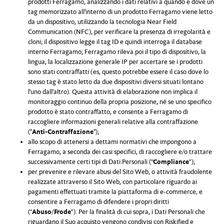
prodotti Ferragamo, analizzando i dati relativi a quando e dove un
tag memorizzato all'interno di un prodotto Ferragamo viene letto
da un dispositivo, utilizzando la tecnologia Near Field
Communication (NFC), per verificare la presenza di irregolarità e
cloni; il dispositivo legge il tag ID e quindi interroga il database
interno Ferragamo; Ferragamo rileva poi il tipo di dispositivo, la
lingua, la localizzazione generale IP per accertare se i prodotti
sono stati contraffatti (es, questo potrebbe essere il caso dove lo
stesso tag è stato letto da due dispositivi diversi situati lontano
l'uno dall'altro). Questa attività di elaborazione non implica il
monitoraggio continuo della propria posizione, né se uno specifico
prodotto è stato contraffatto, e consente a Ferragamo di
raccogliere informazioni generali relative alla contraffazione
("
Anti-Contraffazione
");
allo scopo di attenersi a dettami normativi che impongono a
Ferragamo, a seconda dei casi specifici, di raccogliere e/o trattare
successivamente certi tipi di Dati Personali (“
Compliance
”);
per prevenire e rilevare abusi del Sito Web, o attività fraudolente
realizzate attraverso il Sito Web, con particolare riguardo ai
pagamenti effettuati tramite la piattaforma di e-commerce, e
consentire a Ferragamo di difendere i propri diritti
(“
Abuso/Frode
”). Per la finalità di cui sopra, i Dati Personali che
riguardano il Suo acquisto vengono condivisi con Riskified e