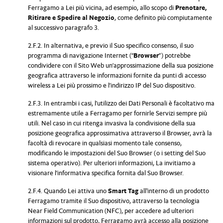
Ferragamo a Lei più vicina, ad esempio, allo scopo di
Prenotare,
Ritirare e Spedire al Negozio
, come definito più compiutamente
al successivo paragrafo 3.
2.F.2. In alternativa, e previo il Suo specifico consenso, il suo
programma di navigazione Internet (“
Browser
”) potrebbe
condividere con il Sito Web un’approssimazione della sua posizione
geografica attraverso le informazioni fornite da punti di accesso
wireless a Lei più prossimo e l’indirizzo IP del Suo dispositivo.
2.F.3. In entrambi i casi, l’utilizzo dei Dati Personali è facoltativo ma
estremamente utile a Ferragamo per fornirle Servizi sempre più
utili. Nel caso in cui ritenga invasiva la condivisione della sua
posizione geografica approssimativa attraverso il Browser, avrà la
facoltà di revocare in qualsiasi momento tale consenso,
modificando le impostazioni del Suo Browser (o i setting del Suo
sistema operativo). Per ulteriori informazioni, La invitiamo a
visionare l’informativa specifica fornita dal Suo Browser.
2.F.4. Quando Lei attiva uno
Smart Tag
all'interno di un prodotto
Ferragamo tramite il Suo dispositivo, attraverso la tecnologia
Near Field Communication (NFC), per accedere ad ulteriori
informazioni sul prodotto, Ferragamo avrà accesso alla posizione