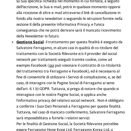
su Sua specifica richiesta nel momento in cui fornisce, a seguito
dell’iscrizione, la Sua e-mail; potrà in qualsiasi momento opporsi
alla ricezione di altre e-mail attraverso il link di cancellazione in
fondo alla nostra newsletter o seguendo le istruzioni fornite nella
sezione 8 della presente Informativa Privacy, e l’unica
conseguenza che ne potrà derivare sarà il mancato ricevimento
della Newsletter in futuro.
Gestione Social
: il trattamento per questa finalità è eseguito da
Salvatore Ferragamo, in alcuni casi in qualità di co-titolare del
trattamento con la Società Rilevante e/o il provider del social
network per trattamenti eseguiti tramite cookie, come ad
esempio Facebook (
qui
può visionare il contratto di co-titolarità
del trattamento tra Ferragamo e Facebook), ed è necessario al
fine di consentirle di utilizzare i Servizi di consultazione, e, se del
caso, di interagire con le Pagine Social di Ferragamo ai sensi
dell'art. 6.1.b) GDPR. Tuttavia, si prega di notare che quando si
interagisce con le nostre Pagine Social, si applica anche
l’informativa privacy del relativo social network.. Non è obbligato
a conferire i Suoi Dati Personali a Ferragamo per queste finalità.
Tuttavia, nel caso di mancato conferimento, Salvatore Ferragamo
sarà impossibilitata a fornirle i relativi servizi.
Per le finalità di Gestione Social, la Società Rilevante potrebbe
essere Ferragamo Hong Kong Ltd, Ferragamo Korea Ltd, o