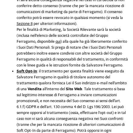
conferire detto consenso (tranne che per la mancata ricezione di
comunicazioni di marketing da parte di Ferragamo). Il consenso
conferito potrà essere revocato in qualsiasi momento (si veda la
Sezione 8
per ulteriori informazioni).
Per le finalità di Marketing, la Società Rilevante sarà la società
(inclusa nell’elenco delle società controllate del Gruppo
Ferragamo, disponibile
qui
) alla quale ha già liberamente conferito
i Suoi Dati Personali. Si prega di notare che i Suoi Dati Personali
potrebbero inoltre essere condivisi con altre società del Gruppo
Ferragamo in qualità di responsabili del trattamento, in conformità
con le linee guida e le istruzioni fornite da Salvatore Ferragamo.
Soft Opt-In
: il trattamento per questa finalità viene eseguito da
Salvatore Ferragamo in qualità di titolare autonomo del
trattamento qualora fornisca Lei il Suo indirizzo e-mail nell’ambito
di una
Vendita
all’interno del
Sito Web
. Tale trattamento si basa
sul legittimo interesse di Ferragamo a inviare comunicazioni
promozionali, e non necessita del Suo consenso ai sensi dell'art.
6.1.f) GDPR e dell’art. 130 comma 4 del D. Lgs 196/2003. Lei può
sempre opporsi al trattamento (ossia, effettuare l’opt-out) e in tal
caso non vi sarà alcuna conseguenza negativa nei Suoi confronti
(tranne che per la mancata ricezione di ulteriori comunicazioni di
Soft Opt-In da parte di Ferragamo). Potrà opporsi in ogni