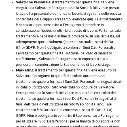
Selezione Personale
: il trattamento per questa finalità viene
eseguito da Salvatore Ferragamo e/o la Società Rilevante presso
la quale ha presentato domanda di lavoro/stage (una delle società
controllate del Gruppo Ferragamo, elencate
qui
). Tale trattamento
è necessario per consentire a Ferragamo di prendere in
considerazione l’ipotesi di offrirle un posto di lavoro. Pertanto, tale
trattamento è necessario al fine di procedere, su Sua richiesta, ad
adempimenti (potenzialmente) precontrattuali ai sensi dell'art.
6.1.b) GDPR. Non è obbligato a conferire i Suoi Dati Personali a
Ferragamo per queste finalità. Tuttavia, nel caso di mancato
conferimento, Salvatore Ferragamo sarà impossibilitata a
prendere in considerazione le Sue domande di lavoro/stage.
Marketing
: il trattamento per questa finalità viene eseguito da
Salvatore Ferragamo in qualità di titolare autonomo del
trattamento qualora fornisca i Suoi Dati Personali nei negozi situati
in Italia o utilizzando il Sito Web italiano, oppure da Salvatore
Ferragamo e dalla Società Rilevante in qualità di co-titolari del
trattamento qualora fornisca i suoi Dati Personali in negozi al di
fuori dell’Italia o nell’utilizzare un Sito Web non italiano. Tale
trattamento è basato sul Suo consenso ai sensi dell'art. 6.1.a)
GDPR. Non è obbligatorio conferire il Suo consenso a Ferragamo
per utilizzare i Suoi Dati Personali per le finalità di cui sopra, e non
vi sarà alcuna conseguenza negativa nel caso in cui decida di non