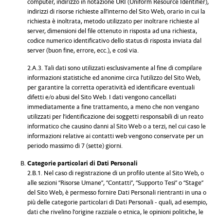
computer, indirizzo in notazione URI (Uniform Resource Identifier),
indirizzi di risorse richieste all’interno del Sito Web, orario in cui la
richiesta è inoltrata, metodo utilizzato per inoltrare richieste al
server, dimensioni del file ottenuto in risposta ad una richiesta,
codice numerico identificativo dello status di risposta inviata dal
server (buon fine, errore, ecc.), e così via.
2.A.3. Tali dati sono utilizzati esclusivamente al fine di compilare
informazioni statistiche ed anonime circa l’utilizzo del Sito Web,
per garantire la corretta operatività ed identificare eventuali
difetti e/o abusi del Sito Web. I dati vengono cancellati
immediatamente a fine trattamento, a meno che non vengano
utilizzati per l’identificazione dei soggetti responsabili di un reato
informatico che causino danni al Sito Web o a terzi, nel cui caso le
informazioni relative ai contatti web vengono conservate per un
periodo massimo di 7 (sette) giorni.
Categorie particolari di Dati Personali
2.B.1. Nel caso di registrazione di un profilo utente al Sito Web, o
alle sezioni “Risorse Umane”, “Contatti”, “Supporto Tesi” o “Stage”
del Sito Web, è permesso fornire Dati Personali rientranti in una o
più delle categorie particolari di Dati Personali - quali, ad esempio,
dati che rivelino l’origine razziale o etnica, le opinioni politiche, le