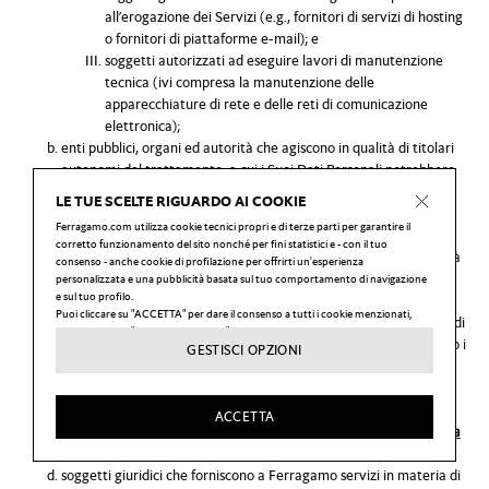
all’erogazione dei Servizi (e.g., fornitori di servizi di hosting
o fornitori di piattaforme e-mail); e
soggetti autorizzati ad eseguire lavori di manutenzione
tecnica (ivi compresa la manutenzione delle
apparecchiature di rete e delle reti di comunicazione
elettronica);
enti pubblici, organi ed autorità che agiscono in qualità di titolari
autonomi del trattamento, a cui i Suoi Dati Personali potrebbero
essere comunicati in conformità alle leggi applicabili o per
LE TUE SCELTE RIGUARDO AI COOKIE
adempiere a disposizioni vincolanti emesse detti enti, organi, ed
Ferragamo.com utilizza cookie tecnici propri e di terze parti per garantire il
autorità;
corretto funzionamento del sito nonché per fini statistici e - con il tuo
banche e fornitori di servizi di pagamento, che agiscono in qualità
consenso - anche cookie di profilazione per offrirti un'esperienza
di titolari autonomi del trattamento, a cui i Suoi Dati Personali
personalizzata e una pubblicità basata sul tuo comportamento di navigazione
e sul tuo profilo.
potrebbero essere comunicati ai fini dell’elaborazione dei Suoi
Puoi cliccare su "ACCETTA" per dare il consenso a tutti i cookie menzionati,
pagamenti per fini di Vendita; in particolare, per offrirti i metodi di
puoi cliccare su "GESTISCI OPZIONI" per configurare le tue scelte, o cliccare sul
pagamento di Klarna Bank AB, durante il checkout trasmettiamo i
pulsante "X" per rifiutare tutti i cookie oggetto del tuo consenso.
GESTISCI OPZIONI
tuoi dati personali sotto forma di contatto e dettagli dell'ordine a
Puoi modificare le tue preferenze, ed in particolare rimuovere il consenso in
qualsiasi momento, cliccando sul link "Impostazioni dei cookie" in fondo ad ogni
Klarna, affinché Klarna possa valutare se sei idoneo per i loro
pagina del nostro sito web.
metodi di pagamento e al fine di adattare tali metodi di
ACCETTA
Per maggiori informazioni visita la nostra
Privacy & Cookie Policy
.
pagamento per te. Per maggiori dettagli, consultare
l'informativa
sulla privacy di Klarna
.
soggetti giuridici che forniscono a Ferragamo servizi in materia di