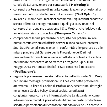
canale da Lei selezionato per contattarla (“
Marketing
”);
consentire a Ferragamo di inviarLe comunicazioni promozionali a
mezzo e-mail su prodotti o servizi Ferragamo (“
Soft Opt-In
”);
inviarLe e-mail e comunicazioni commerciali riguardanti prodotti e
servizi offerti da Ferragamo, simili a quelli già selezionati nel
contesto di un acquisto attraverso il Sito Web, anche laddove tale
acquisto non sia stato concluso (“
Recupero Carrello
”);
comprendere le Sue preferenze di acquisto per poterle inviare
nuove comunicazioni ed offrirle servizi in linea coi Suoi interessi. I
Suoi Dati Personali sono trattati in conformità’ alle garanzie ed alle
misure previste dal Garante per la Protezione dei Dati nel
provvedimento con il quale viene accettata la richiesta di verifica
preliminare presentata da Salvatore Ferragamo S.p.A. il 30
Maggio 2013. Per questa finalità, il Suo consenso è necessario
(“
Profilazione
");
seguire le preferenze rivelate dall’utente nell’utilizzo del Sito Web,
per inviare messaggi promozionali in linea con dette preferenze,
attraverso l’utilizzo di Cookie di Profilazione, descritti nel dettaglio
nella nostra
Cookie Policy
. Questi cookie, se utilizzati
congiuntamente con altre informazioni che La riguardano, come
ad esempio le modalità prescelte di utilizzo dei nostri prodotti e/o
servizi, ci permettono di riconoscere quando avviene un accesso in