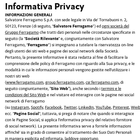
Informativa Privacy
INFORMAZIONI GENERALI
Salvatore Ferragamo S.p.A. con sede legale in Via de’ Tornabuoni n. 2,
50123, Firenze (di seguito, “
Salvatore Ferragamo
”) ed
ogni società del
Gruppo Ferragamo
che tratti dati personali nelle circostanze specificate in
seguito (la “
Società Rilevante
” e, congiuntamente con Salvatore
Ferragamo, “
Ferragamo
”) si impegnano a tutelare la riservatezza on-line
degli utenti dei siti web e pagine dei social network della Società.
Pertanto, la presente Informative è stata redatta al fine di facilitare la
comprensione delle policy di Ferragamo con riguardo alla Sua privacy, e le
modalità in cui le informazioni personali vengono gestite nell’utilizzare i
nostri siti web
(
www.ferragamo.com
,
group.ferragamo.com
,
csr.ferragamo.com
, di
seguito congiuntamente, "
Sito Web
"), anche secondo i
termini e le
condizioni del Sito Web
e nel visitare ed interagire con le pagine nei social
network di Ferragamo
(su
Instagram
,
Spotify
,
Facebook
,
Twitter
,
LinkedIn
,
YouTube
,
Pinterest
,
Wei
ecc. “
Pagine Social
”; tuttavia, si prega di notare che quando si interagisce
con le Pagine Social, si applica l’informativa privacy del relativo fornitore
di social network). La presente Informativa serve a fornirle informazioni
affinché’ sia in grado di consentire al trattamento dei Suoi Dati Personali
in maniera esplicita ed informata, laddove opportuno.