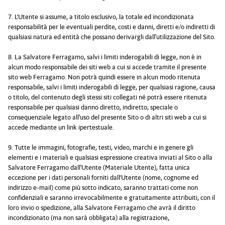
7. L’Utente si assume, a titolo esclusivo, la totale ed incondizionata
responsabilità per le eventuali perdite, costi e danni, diretti e/o indiretti di
qualsiasi natura ed entità che possano derivargli dall'utilizzazione del Sito.
8. La Salvatore Ferragamo, salvi i limiti inderogabili di legge, non è in
alcun modo responsabile dei siti web a cui si accede tramite il presente
sito web Ferragamo. Non potrà quindi essere in alcun modo ritenuta
responsabile, salvi i limiti inderogabili di legge, per qualsiasi ragione, causa
o titolo, del contenuto degli stessi siti collegati né potrà essere ritenuta
responsabile per qualsiasi danno diretto, indiretto, speciale o
consequenziale legato all'uso del presente Sito o di altri siti web a cui si
accede mediante un link ipertestuale.
9. Tutte le immagini, fotografie, testi, video, marchi e in genere gli
elementi e i materiali e qualsiasi espressione creativa inviati al Sito o alla
Salvatore Ferragamo dall'Utente (Materiale Utente), fatta unica
eccezione per i dati personali forniti dall’Utente (nome, cognome ed
indirizzo e-mail) come più sotto indicato, saranno trattati come non
confidenziali e saranno irrevocabilmente e gratuitamente attribuiti, con il
loro invio o spedizione, alla Salvatore Ferragamo che avrà il diritto
incondizionato (ma non sarà obbligata) alla registrazione,