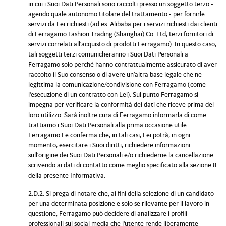
in cui i Suoi Dati Personali sono raccolti presso un soggetto terzo -
agendo quale autonomo titolare del trattamento - per fornirle
servizi da Lei richiesti (ad es. Alibaba per i servizi richiesti dai clienti
di Ferragamo Fashion Trading (Shanghai) Co. Ltd, terzi fornitori di
servizi correlati all’acquisto di prodotti Ferragamo). In questo caso,
tali soggetti terzi comunicheranno i Suoi Dati Personali a
Ferragamo solo perché hanno contrattualmente assicurato di aver
raccolto il Suo consenso o di avere un’altra base legale che ne
legittima la comunicazione/condivisione con Ferragamo (come
l'esecuzione di un contratto con Lei). Sul punto Ferragamo si
impegna per verificare la conformità dei dati che riceve prima del
loro utilizzo. Sarà inoltre cura di Ferragamo informarla di come
trattiamo i Suoi Dati Personali alla prima occasione utile.
Ferragamo Le conferma che, in tali casi, Lei potrà, in ogni
momento, esercitare i Suoi diritti, richiedere informazioni
sull’origine dei Suoi Dati Personali e/o richiederne la cancellazione
scrivendo ai dati di contatto come meglio specificato alla sezione 8
della presente Informativa.
2.D.2. Si prega di notare che, ai fini della selezione di un candidato
per una determinata posizione e solo se rilevante per il lavoro in
questione, Ferragamo può decidere di analizzare i profili
professionali sui social media che l'utente rende liberamente