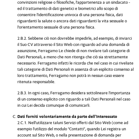
convinzioni religiose o filosofiche, l’appartenenza a un sindacato -
ed il trattamento di dati genetici e biometrici allo scopo di
consentire l’identificazione univoca di una persona fisica, dati
riguardanti la salute o ancora dati riguardanti la vita sessuale o
l’orientamento sessuale di una persona fisica.
2.B.2. Sebbene ciò non dovrebbe impedirle, ad esempio, di inviarci
il Suo CV attraverso il Sito Web con riguardo ad una domanda di
assunzione, Ferragamo Le chiede di non rivelare tali categorie di
Dati Personali, a meno che non ritenga che ciò sia strettamente
necessario. Ferragamo infatti le ricorda che nel caso in cui riveliate
tali categorie di Dati Personali in assenza di un esplicito consenso al
loro trattamento, Ferragamo non potrà in nessun caso essere
ritenuta responsabile.
2.B.3. In ogni caso, Ferragamo desidera sottolineare l’importanza
di un consenso esplicito con riguardo a tali Dati Personali nel caso
in cui Lei decida comunque di comunicarli.
Dati forniti volontariamente da parte dell’Interessato
2.C.1. Nell’utilizzare taluni Servizi offerti dal Sito Web (come ad
esempio l’utilizzo del modulo “Contatti”, quando Lei registra un
account sul Sito Web, o nella presentazione di domanda per