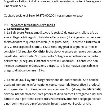
Soggetta all’attività di direzione e coordinamento da parte di Ferragamo
Finanziaria S.p.A.
Capitale sociale di Euro 16.879.000,00 interamente versato
PEC:
salvatore.ferragamo@legalmail.it
2. Condizioni Legali
1. La Salvatore Ferragamo S.p.A. e le società da essa controllate e/o ad
essa collegate (di seguito: Salvatore Ferragamo) La ringraziamo per aver
scelto di visitare questo sito web (di seguito:
Sito
). L’ accesso e l’utilizzo ai
servizi resi disponibili tramite il Sito sono soggetti ai seguenti termini e
condizioni (di seguito:
Condizioni
) che devono essere sempre e comunque
rispettate. L’utilizzo del Sito comporta l’integrale accettazione da parte
dell’utente (di seguito:
I’Utente
) di tutte le Condizioni. L’Utente che non
intende accettare le Condizioni, e rispettare la normativa applicabile, è
pregato di abbandonare il Sito.
2. La struttura, il layout e l’organizzazione dei contenuti del Sito nonché
qualsiasi immagine, informazione, testo, materiale fotografico, i prodotti
ed in generale tutto il materiale contenuto nel Sito (di seguito:
Materiale
)
devono intendersi di esclusiva proprietà di Salvatore Ferragamo o dei suoi
danti causa e potranno essere utilizzati esclusivamente a scopo personale
e non commerciale o professionale. In ogni caso, ogni copia, anche