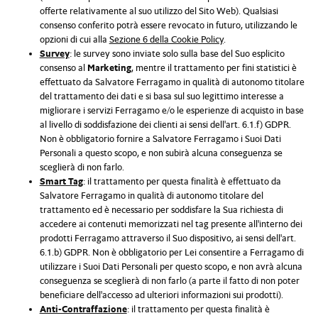
offerte relativamente al suo utilizzo del Sito Web). Qualsiasi
consenso conferito potrà essere revocato in futuro, utilizzando le
opzioni di cui alla
Sezione 6 della Cookie Policy
.
Survey
: le survey sono inviate solo sulla base del Suo esplicito
consenso al
Marketing
, mentre il trattamento per fini statistici è
effettuato da Salvatore Ferragamo in qualità di autonomo titolare
del trattamento dei dati e si basa sul suo legittimo interesse a
migliorare i servizi Ferragamo e/o le esperienze di acquisto in base
al livello di soddisfazione dei clienti ai sensi dell'art. 6.1.f) GDPR.
Non è obbligatorio fornire a Salvatore Ferragamo i Suoi Dati
Personali a questo scopo, e non subirà alcuna conseguenza se
sceglierà di non farlo.
Smart Tag
: il trattamento per questa finalità è effettuato da
Salvatore Ferragamo in qualità di autonomo titolare del
trattamento ed è necessario per soddisfare la Sua richiesta di
accedere ai contenuti memorizzati nel tag presente all'interno dei
prodotti Ferragamo attraverso il Suo dispositivo, ai sensi dell'art.
6.1.b) GDPR. Non è obbligatorio per Lei consentire a Ferragamo di
utilizzare i Suoi Dati Personali per questo scopo, e non avrà alcuna
conseguenza se sceglierà di non farlo (a parte il fatto di non poter
beneficiare dell'accesso ad ulteriori informazioni sui prodotti).
Anti-Contraffazione
: il trattamento per questa finalità è