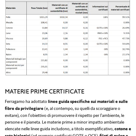
MATERIE PRIME CERTIFICATE
Ferragamo ha adottato
linee guida specifiche sui materiali e sulle
fibre da privilegiare
(e, al contempo, su quelli da scoraggiare o
evitare), con l'obiettivo di promuovere il rispetto per l'ambiente, le
persone e il pianeta. Le materie prime a minor impatto ambientale
elencate nelle linee guida includono, a titolo esemplificativo,
cotone e
seta biologici
(ad esempio certificati
GOTS
o
OCS
),
filati di nylon e