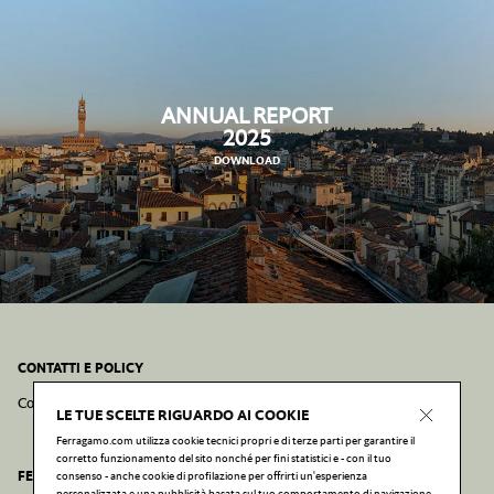
ANNUAL REPORT
2025
DOWNLOAD
CONTATTI E POLICY
Contatti
Cookie
Privacy
Dichiarazione di
LE TUE SCELTE RIGUARDO AI COOKIE
Policy
Policy
Accessibilità
Ferragamo.com utilizza cookie tecnici propri e di terze parti per garantire il
corretto funzionamento del sito nonché per fini statistici e - con il tuo
FERRAGAMO.COM
consenso - anche cookie di profilazione per offrirti un'esperienza
personalizzata e una pubblicità basata sul tuo comportamento di navigazione