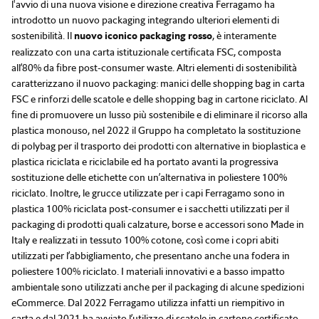
l'avvio di una nuova visione e direzione creativa Ferragamo ha
introdotto un nuovo packaging integrando ulteriori elementi di
sostenibilità. Il
nuovo iconico packaging
rosso
, è interamente
realizzato con una carta istituzionale certificata FSC, composta
all’80% da fibre post-consumer waste. Altri elementi di sostenibilità
caratterizzano il nuovo packaging: manici delle shopping bag in carta
FSC e rinforzi delle scatole e delle shopping bag in cartone riciclato. Al
fine di promuovere un lusso più sostenibile e di eliminare il ricorso alla
plastica monouso, nel 2022 il Gruppo ha completato la sostituzione
di polybag per il trasporto dei prodotti con alternative in bioplastica e
plastica riciclata e riciclabile ed ha portato avanti la progressiva
sostituzione delle etichette con un’alternativa in poliestere 100%
riciclato. Inoltre, le grucce utilizzate per i capi Ferragamo sono in
plastica 100% riciclata post-consumer e i sacchetti utilizzati per il
packaging di prodotti quali calzature, borse e accessori sono Made in
Italy e realizzati in tessuto 100% cotone, così come i copri abiti
utilizzati per l’abbigliamento, che presentano anche una fodera in
poliestere 100% riciclato. I materiali innovativi e a basso impatto
ambientale sono utilizzati anche per il packaging di alcune spedizioni
eCommerce. Dal 2022 Ferragamo utilizza infatti un riempitivo in
carta e dal 2021 ha avviato l’utilizzo di scatole in cartone certificato