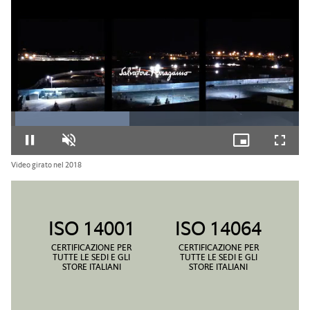
Loaded
:
41.12%
Pause
Unmute
Picture-
Fullsc
in-
Picture
Video girato nel 2018
ISO 14001
ISO 14064
CERTIFICAZIONE PER
CERTIFICAZIONE PER
TUTTE LE SEDI E GLI
TUTTE LE SEDI E GLI
STORE ITALIANI
STORE ITALIANI