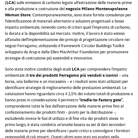
(LCA)
sulle emissioni di carbonio legate all'estrazione delle materie prime
e alla produzione e costruzione del
negozio Milano Montenapoleone
Woman Store
. Contemporaneamente, sono state fornite consulenze per
l'identificazione di materiali alternativi e soluzioni progettuali a basso
impatto ambientale, tenendo conto di criteri quali l'impronta di carbonio,
la durata e la disponibilità sul mercato. Inoltre, il lavoro è stato esteso
all'analisi dell'implementazione dei principi di progettazione circolare nei
negozi Ferragamo, utilizzando il framework Circular Buildings Toolkit
sviluppato da Arup e dalla Ellen MacArthur Foundation per promuovere
strategie di costruzione più sostenibili e innovative.
Sono state inoltre condotte degli studi
LCA
per comprendere l'impatto
ambientale di
tre dei prodotti Ferragamo più venduti e iconici
– una
borsa, una ballerina e un mocassino – e i risultati sono stati utilizzati per
identificare strategie di miglioramento delle prestazioni ambientali. Le
valutazioni hanno riguardato circa il 2,5% dei volumi totali di produzione e
hanno preso in considerazione il perimetro
“cradle-to-factory gate”
,
comprendente tutte le fasi dall'estrazione delle materie prime fino al
confezionamento dei prodotti finiti - pronti per la distribuzione -,
escludendo invece le fasi di utilizzo e di fine vita dei prodotti stessi. In
primo luogo, è stata condotta un'analisi basata su set di dati secondari
delle materie prime per identificare i punti critici e coinvolgere i fornitori
responsabili di tali impatti. Questi ultimi sono stati poi guidati nella