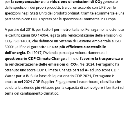
per la
compensazione
e la
riduzione di emissioni di CO
generate
2
dalle spedizioni dei propri prodotti, tra cui un accordo con UPS per le
spedizioni negli Stati Uniti dei prodotti ordinati tramite eCommerce e una
partnership con DHL Express per le spedizioni eCommerce in Europa.
A partire dal 2016, per tutto il perimetro italiano, Ferragamo ha ottenuto
le Certificazioni ISO 14064, legata alla rendicontazione delle emissioni di
CO
, ISO 14001, che definisce un Sistema di Gestione Ambientale e ISO
2
50001, al fine di garantire un
uso più efficiente e sostenibile
dell’energia.
Dal 2017, l’Azienda partecipa volontariamente al
questionario CDP Climate Change
al fine di
favorire la trasparenza e
la rendicontazione delle emissioni di CO
. Nel 2024, Ferragamo ha
2
ottenuto uno score CDP Climate Change pari ad
A-
ed uno score CDP
Water pari a
B
. Sulla base del questionario CDP 2024, Ferragamo è
entrato nel 2024 CDP Supplier Engagement Leaderboard, classifica che
celebra le aziende più virtuose per la capacità di coinvolgere i fornitori sul
tema del cambiamento climatico.