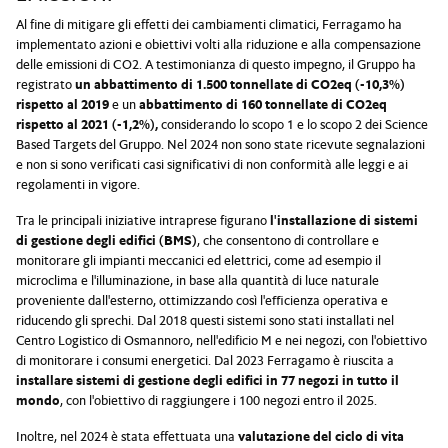
Al fine di mitigare gli effetti dei cambiamenti climatici, Ferragamo ha
implementato azioni e obiettivi volti alla riduzione e alla compensazione
delle emissioni di CO2. A testimonianza di questo impegno, il Gruppo ha
registrato
un abbattimento di 1.500 tonnellate di CO2eq (-10,3%)
rispetto al 2019
e un
abbattimento di 160 tonnellate di CO2eq
rispetto al 2021 (-1,2%),
considerando lo scopo 1 e lo scopo 2 dei Science
Based Targets del Gruppo. Nel 2024 non sono state ricevute segnalazioni
e non si sono verificati casi significativi di non conformità alle leggi e ai
regolamenti in vigore.
Tra le principali iniziative intraprese figurano
l'installazione di sistemi
di gestione degli edifici (BMS)
, che consentono di controllare e
monitorare gli impianti meccanici ed elettrici, come ad esempio il
microclima e l'illuminazione, in base alla quantità di luce naturale
proveniente dall'esterno, ottimizzando così l'efficienza operativa e
riducendo gli sprechi. Dal 2018 questi sistemi sono stati installati nel
Centro Logistico di Osmannoro, nell'edificio M e nei negozi, con l'obiettivo
di monitorare i consumi energetici. Dal 2023 Ferragamo è riuscita a
installare sistemi di gestione degli edifici in 77 negozi in tutto il
mondo
, con l'obiettivo di raggiungere i 100 negozi entro il 2025.
Inoltre, nel 2024 è stata effettuata una
valutazione del ciclo di vita