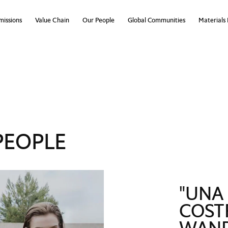
missions
Value Chain
Our People
Global Communities
Materials
PEOPLE
"UNA
COSTR