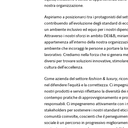
nostra organizzazione.
Aspiriamo a posizionarci tra i protagonisti del set
contribuendo all'evoluzione degli standard di ecce
un ambiente inclusivo ed equo per i nostri dipende
Attraverso i nostri sforzi in ambito DEI&B, miri
appartenenza all'interno della nostra organizzaz
ambiente che incoraggi le persone a portare la lo
lavorativo. Crediamo nella forza che si genera me
diversi per trovare soluzioni innovative, stimolar
cultura dell'eccellenza.
Come azienda del settore
fashion & luxury
, rico
nel difendere l'equità e la correttezza. Ci impegnia
nostri prodotti e servizi riflettano la diversità de
contempo pratiche di approvvigionamento e pro
responsabili. Ci impegneremo attivamente con i no
stakeholders per sostenere i nostri standard etici
comunità coinvolte, coscienti che il perseguimento
sociale è un percorso in progressivo migliorame