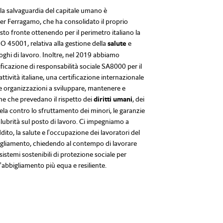
la salvaguardia del capitale umano è
r Ferragamo, che ha consolidato il proprio
o fronte ottenendo per il perimetro italiano la
SO 45001, relativa alla gestione della
salute
e
uoghi di lavoro. Inoltre, nel 2019 abbiamo
ificazione di responsabilità sociale SA8000 per il
ttività italiane, una certificazione internazionale
e organizzazioni a sviluppare, mantenere e
he che prevedano il rispetto dei
diritti umani
, dei
utela contro lo sfruttamento dei minori, le garanzie
alubrità sul posto di lavoro. Ci impegniamo a
dito, la salute e l'occupazione dei lavoratori del
gliamento, chiedendo al contempo di lavorare
sistemi sostenibili di protezione sociale per
l'abbigliamento più equa e resiliente.