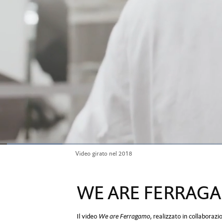
Loaded
:
9.37%
Current
0:06
/
Duration
7:06
Video girato nel 2018
Pause
Unmute
Time
WE ARE FERRAG
Il video
We are Ferragamo
, realizzato in collaboraz