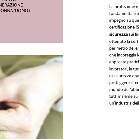
NERAZIONE
La protezione e 
(DONNA/UOMO)
fondamentale pe
impegno su quest
certificazione I
sicurezza
sui l
ottenuto la cert
perimetro delle a
che incoraggia l
applicare pratic
lavoratori, la t
di sicurezza e s
proteggere il red
mondo dell’abbi
tutti insieme su 
un'industria del