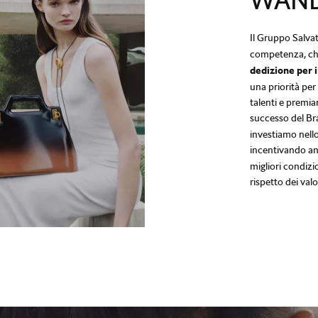
WAND
Il Gruppo Salva
competenza, ch
dedizione per i
una priorità per
talenti e premia
successo del Br
investiamo nello
incentivando an
migliori condizi
rispetto dei valo