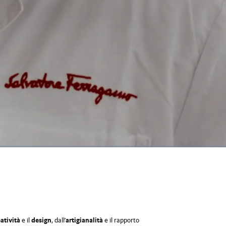
Picture-
Full
in-
Picture
eatività
e il
design
, dall’
artigianalità
e il rapporto