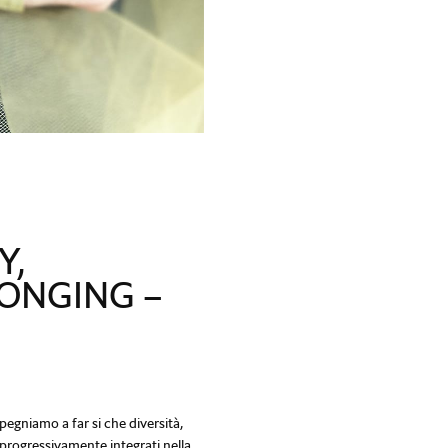
Y,
LONGING –
egniamo a far si che diversità,
progressivamente integrati nella