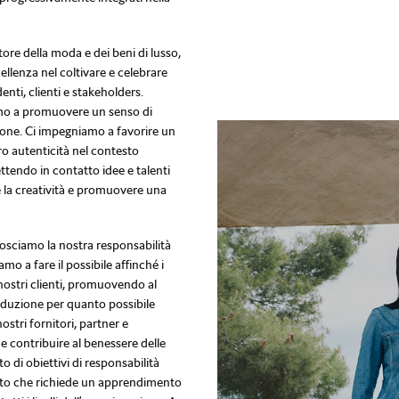
tore della moda e dei beni di lusso,
llenza nel coltivare e celebrare
nti, clienti e stakeholders.
amo a promuovere un senso di
ione. Ci impegniamo a favorire un
ro autenticità nel contesto
ttendo in contatto idee e talenti
e la creatività e promuovere una
nosciamo la nostra responsabilità
mo a fare il possibile affinché i
i nostri clienti, promuovendo al
duzione per quanto possibile
stri fornitori, partner e
 e contribuire al benessere delle
 di obiettivi di responsabilità
nto che richiede un apprendimento