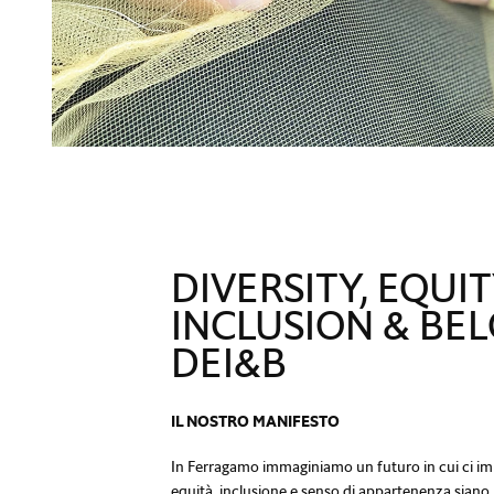
DIVERSITY, EQUIT
INCLUSION & BE
DEI&B
IL NOSTRO MANIFESTO
In Ferragamo immaginiamo un futuro in cui ci imp
equità, inclusione e senso di appartenenza siano 