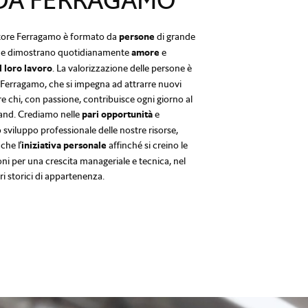
A FERRAGAMO
tore Ferragamo è formato da
persone
di grande
e dimostrano quotidianamente
amore
e
l loro lavoro
. La valorizzazione delle persone è
 Ferragamo, che si impegna ad attrarre nuovi
re chi, con passione, contribuisce ogni giorno al
and. Crediamo nelle
pari opportunità
e
 sviluppo professionale delle nostre risorse,
che l’
iniziativa personale
affinché si creino le
oni per una crescita manageriale e tecnica, nel
ri storici di appartenenza.