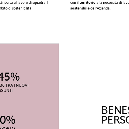
ttribuita al lavoro di squadra. Il
con il
territorio
alla necessità di lav
bito di sostenibilità:
sostenibile
dell’Azienda.
 45%
30 TRA I NUOVI
SSUNTI
BENE
70%
PERS
PPORTO